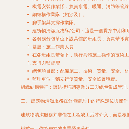
機電安裝作業隊
：負責水電、暖通、消防等管線
鋼結構作業隊
（如涉及）。
腳手架與支撐作業隊
。
建筑物清潔服務隊/公司
：這是一個貫穿中期和
各勞務分包單位下設具體的
班組長
，負責帶隊實
基層：施工作業人員
在各班組長帶領下，執行具體施工操作的技術工
支持與監督層
總包項目部
：配備施工、技術、質量、安全、材
監理單位
：獨立行使質量、安全監督職責。
組織結構特征
：該結構強調專業分工與總包集成管理
二、 建筑物清潔服務在分包體系中的特殊定位與運作
建筑物清潔服務并非僅在工程竣工后才介入，而是根據
模式一：作為獨立的專業勞務分包