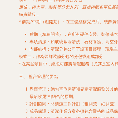
定位
：與水電、裝修等分包并列，直接與總包單位簽
職責階段
：
*
前期/中期（粗開荒）
：在主體結構完成后、裝飾裝
后期（精細開荒）
：在所有硬件安裝、裝修基
專項清潔
：如玻璃幕墻清洗、石材養護、高空外
內部結構
：清潔分包公司下設項目經理、現場主
模式二：作為裝飾裝修分包的分包或組成部分
* 在某些項目中，總包可能將清潔服務（尤其是室
三、 整合管理的要點
界面管理
：總包單位需清晰界定清潔服務與其他
最后收尾”相結合的原則。
計劃協同
：將清潔工作計劃（粗開荒、細開荒）
成品保護
：清潔作業方案必須包含嚴格的成品保