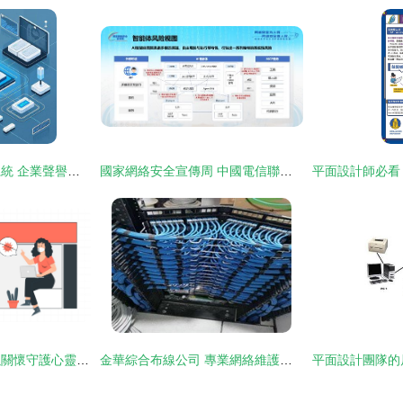
構建網絡輿情監測系統 企業聲譽的守護盾與輿論風波的應對指南
國家網絡安全宣傳周 中國電信聯合發布業內首部AI智能體安全治理白皮書，提出33項措施與建議
用設計對抗暴力，以關懷守護心靈——平面設計在網絡暴力防治與心理健康維護中的雙重使命
金華綜合布線公司 專業網絡維護服務的可靠之選