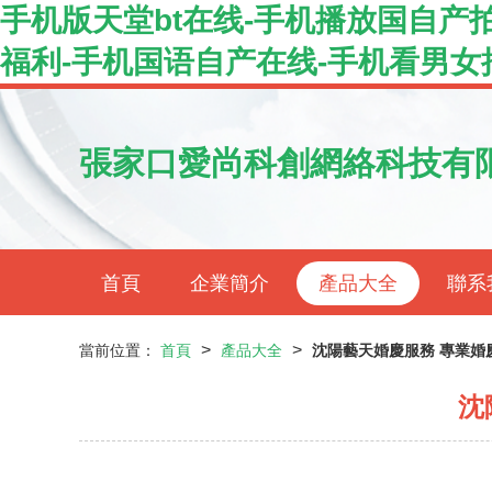
手机版天堂bt在线-手机播放国自产
福利-手机国语自产在线-手机看男女抽
張家口愛尚科創網絡科技有
首頁
企業簡介
產品大全
聯系
>
>
當前位置：
首頁
產品大全
沈陽藝天婚慶服務 專業婚
沈