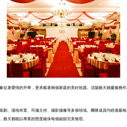
象征著愛情的升華，更承載著兩個家庭的美好祝愿。沈陽藝天婚慶服務作
策劃、場地布置、司儀主持、攝影攝像等多個領域。團隊成員均經過嚴格
，藝天都能以專業的態度確保每個細節完美無瑕。