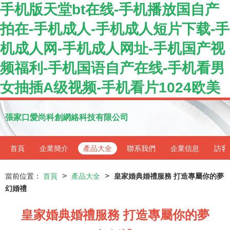
手机版天堂bt在线-手机播放国自产
拍在-手机成人-手机成人短片下载-手
机成人网-手机成人网址-手机国产视
频福利-手机国语自产在线-手机看男
女抽插A级视频-手机看片1024欧美
張家口愛尚科創網絡科技有限公司
首頁
企業簡介
產品大全
聯系我們
企業信息
訪客
>
>
當前位置：
首頁
產品大全
皇家婚典婚禮服務 打造專屬你的夢
幻婚禮
皇家婚典婚禮服務 打造專屬你的夢