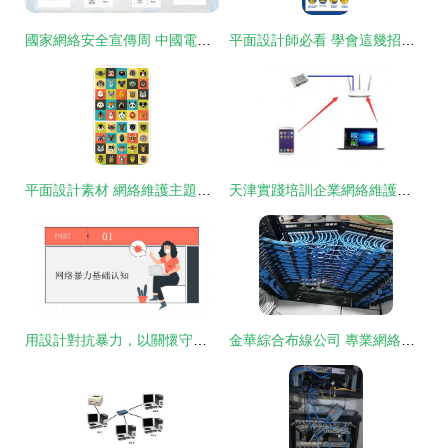
國家網絡安全宣傳周 中國電信聯合發布業內首部AI智能體安全治理白皮書，提出33項措施與建議
平面設計師必看 學會這幾招，輕松應對常見網絡安全風險
平面設計素材 網絡維護主題精品設計圖下載指南
天津實踐培訓企業網絡維護與平面設計雙軌制培訓方案
用設計對抗暴力，以關懷守護心靈——平面設計在網絡暴力防治與心理健康維護中的雙重使命
金華綜合布線公司 專業網絡維護服務的可靠之選